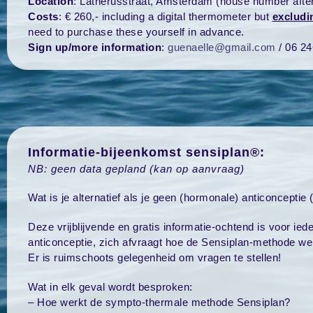
Location
: Latherusstraat, Amsterdam (house number after 
Costs
: € 260,- including a digital thermometer but
excludi
need to purchase these yourself in advance.
Sign up/more information
:
guenaelle@gmail.com
/ 06 2
Informatie-bijeenkomst sensiplan®:
NB: geen data gepland (kan op aanvraag)
Wat is je alternatief als je geen (hormonale) anticonceptie
Deze vrijblijvende en gratis informatie-ochtend is voor ied
anticonceptie, zich afvraagt hoe de Sensiplan-methode we
Er is ruimschoots gelegenheid om vragen te stellen!
Wat in elk geval wordt besproken:
– Hoe werkt de sympto-thermale methode Sensiplan?