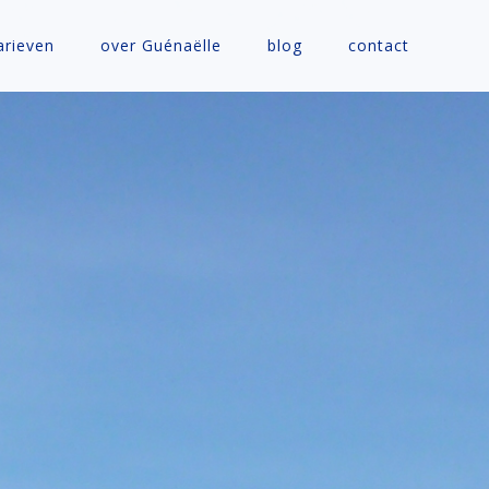
arieven
over Guénaëlle
blog
contact