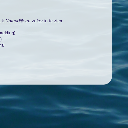
oek
N
atuurlijk en zeker
in te zien.
melding)
)
40