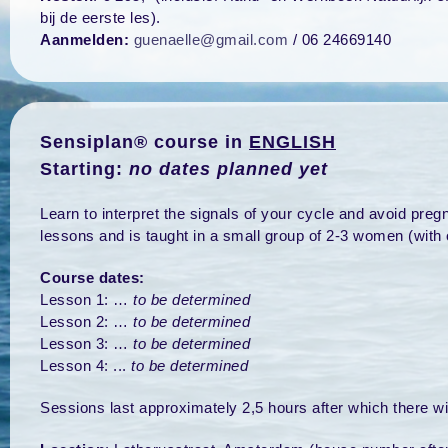
bij de eerste les).
Aanmelden
:
guenaelle@gmail.com
/ 06 24669140
Sensiplan® course in
ENGLISH
Starting:
no dates planned yet
Learn to interpret the signals of your cycle and avoid preg
lessons and is taught in a small group of 2-3 women (with 
Course dates:
Lesson 1: …
to be determined
Lesson 2: …
to be determined
Lesson 3: …
to be determined
Lesson 4: ..
.
to be determined
Sessions last approximately 2,5 hours after which there wil